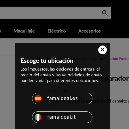
s
Maquillaje
Eléctrico
Accesorios
×
Inicio
Uñas
Tratamientos
D'Orleac Solución Prepar
Escoge tu ubicación
Los impuestos, las opciones de entrega, el
Marca: D'ORLEAC
precio del envío y las velocidades de envío
D'Orleac Solución Preparador
pueden variar para diferentes ubicaciones.
(0)
famaideal.es
Líquido específico para la aplicación del esmalte 
4,46 €
IVA inc.
famaideal.it