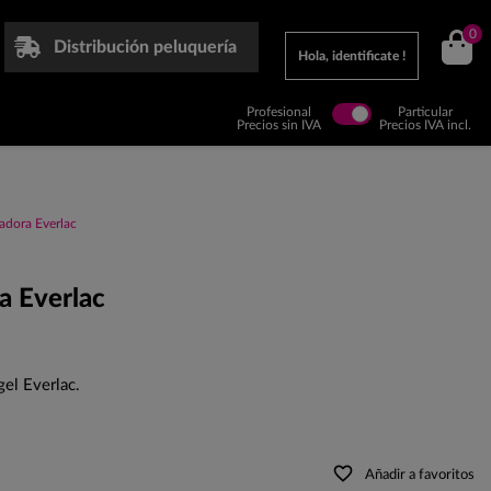
0
Distribución peluquería
Hola, identificate !
Profesional
Particular
Precios sin IVA
Precios IVA incl.
adora Everlac
a Everlac
gel Everlac.
favorite_border
Añadir a favoritos