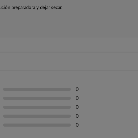
ución preparadora y dejar secar.
0
0
0
0
0