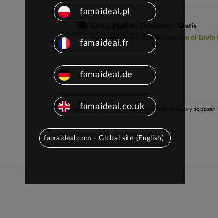
famaideal.pl
Envío:
21,60 €
| Devolución:
Gratis
Recíbelo en 4-5 días hábiles con el Envío
famaideal.fr
famaideal.de
famaideal.co.uk
Los plazos de entrega indicados son orientativos y se basan e
famaideal.com - Global site (English)