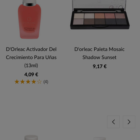
D'Orleac Activador Del
D'orleac Paleta Mosaic
Crecimiento Para Uñas
Shadow Sunset
(13ml)
9,17 €
4,09 €
(4)