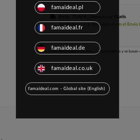
famaideal.pl
Envío:
21,60 €
| Devolución:
Gratis
Recíbelo en 2-3 días hábiles con el Envío
famaideal.fr
famaideal.de
Los plazos de entrega indicados son orientativos y se basan e
famaideal.co.uk
famaideal.com - Global site (English)