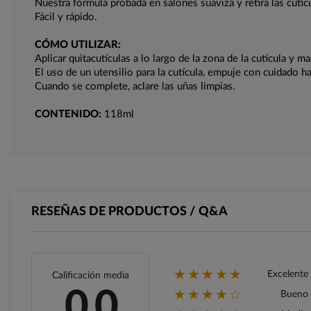
Nuestra fórmula probada en salones suaviza y retira las cutíc
Fácil y rápido.
CÓMO UTILIZAR:
Aplicar quitacutículas a lo largo de la zona de la cutícula y m
El uso de un utensilio para la cutícula, empuje con cuidado h
Cuando se complete, aclare las uñas limpias.
CONTENIDO:
118ml
RESEÑAS DE PRODUCTOS / Q&A
★★★★★
Excelente
Calificación media
★★★★☆
0.0
Bueno