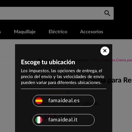
s
Maquillaje
Eléctrico
Accesorios
×
Inicio
Uñas
Tratamientos
Gena Pedicura Crema par
Escoge tu ubicación
Los impuestos, las opciones de entrega, el
Marca: GENA
precio del envío y las velocidades de envío
Gena Pedicura Crema para Re
pueden variar para diferentes ubicaciones.
(0)
famaideal.es
Crema removedora de cutículas.
5,10 €
IVA inc.
famaideal.it