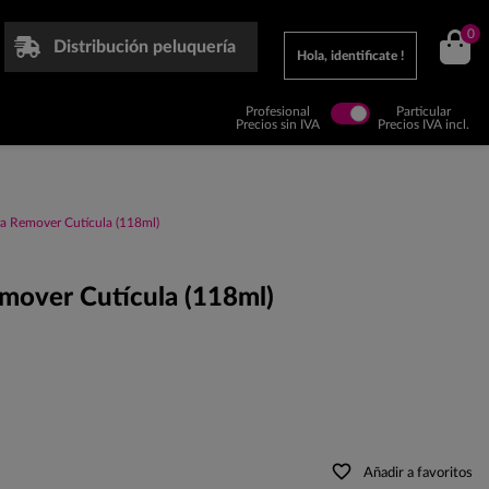
0
Distribución peluquería
Hola, identificate !
Profesional
Particular
Precios sin IVA
Precios IVA incl.
a Remover Cutícula (118ml)
mover Cutícula (118ml)
favorite_border
Añadir a favoritos