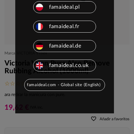
famaideal.pl
famaideal.fr
famaideal.de
Marca: VICTORIA VYNN
Victoria Vynn Pure Alco Remove
famaideal.co.uk
Rubbing Alcohol (1000ml)
(0)
famaideal.com - Global site (English)
ara retirar la manicura con pure.
19,62 €
IVA inc.
favorite_border
Añadir a favoritos