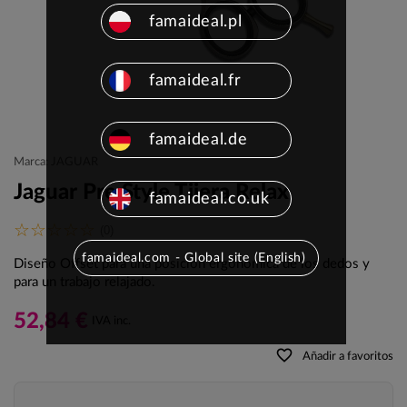
famaideal.pl
famaideal.fr
famaideal.de
Marca: JAGUAR
Jaguar Pre Style Tijera Relax
famaideal.co.uk
(0)
famaideal.com - Global site (English)
Diseño Offset para una posición ergonómica de los dedos y
para un trabajo relajado.
52,84 €
IVA inc.
favorite_border
Añadir a favoritos