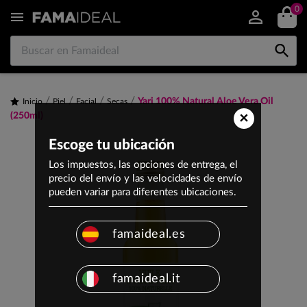
0


Yari 100% Natural Aloe Vera Oil
Inicio
Piel
Facial
Secas
×
(250ml)
Escoge tu ubicación
Los impuestos, las opciones de entrega, el
precio del envío y las velocidades de envío
pueden variar para diferentes ubicaciones.
famaideal.es
famaideal.it