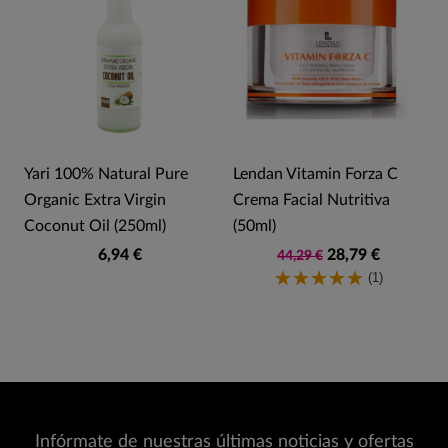
Yari 100% Natural Pure
Lendan Vitamin Forza C
o
Organic Extra Virgin
Crema Facial Nutritiva
Coconut Oil (250ml)
(50ml)
6,94 €
28,79 €
44,29 €
(1)
Infórmate de nuestras últimas noticias y ofertas