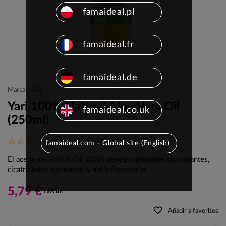
famaideal.pl
famaideal.fr
famaideal.de
Marca: YARI
Yari 100% Natural Aloe Vera Oil
famaideal.co.uk
(250ml)
(0)
famaideal.com - Global site (English)
El aceite de YARI ALOE VERA tiene propiedades cicatrizantes,
cicatrizantes, calmantes y antiinflamatorias .
5,79 €
IVA inc.
favorite_border
Añadir a favoritos