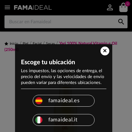
0


Yari 100% Natural Vitamin e Oil
Inicio
Piel
Facial
Secas
×
(250ml)
Escoge tu ubicación
Los impuestos, las opciones de entrega, el
precio del envío y las velocidades de envío
pueden variar para diferentes ubicaciones.
famaideal.es
famaideal.it