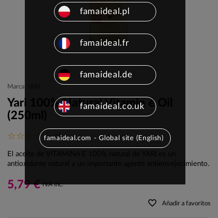
famaideal.pl
famaideal.fr
famaideal.de
Marca: YARI
Yari 100% Natural Vitamin e Oil
famaideal.co.uk
(250ml)
(0)
famaideal.com - Global site (English)
El aceite de VITAMINA E 100% natural de YARI es un
antioxidante natural y un importante agente antienvejecimiento.
5,79 €
IVA inc.
favorite_border
Añadir a favoritos