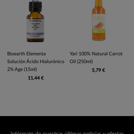
Bioearth Elementa
Yari 100% Natural Carrot
a
Solución Ácido Hialurónico
Oil (250ml)
)
2% Age (15ml)
5,79 €
11,44 €
Infórmate de nuestras últimas noticias y ofertas