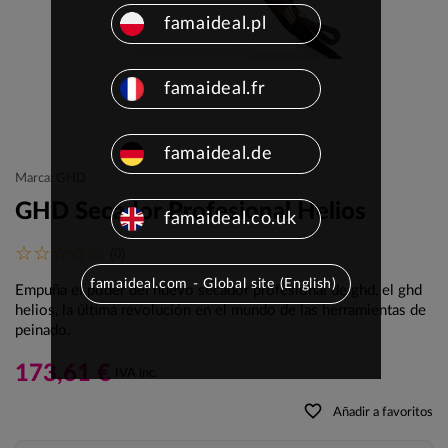
famaideal.pl
famaideal.fr
famaideal.de
Marca: GHD
GHD Secador Profesional Helios
famaideal.co.uk
(0)
famaideal.com - Global site (English)
Empuña el poder del nuevo secador profesional de ghd, el ghd
helios, la última revolución en el mundo de las herramientas de
peinado.
173,61 €
IVA inc.
favorite_border
Añadir a favoritos