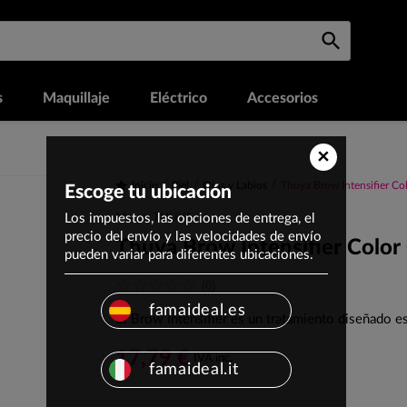
s
Maquillaje
Eléctrico
Accesorios
×
Inicio
Piel
Ojos y Labios
Thuya Brow Intensifier Co
Escoge tu ubicación
Los impuestos, las opciones de entrega, el
Marca: THUYA
precio del envío y las velocidades de envío
Thuya Brow Intensifier Colo
pueden variar para diferentes ubicaciones.
(0)
famaideal.es
El Brow Intensifier es un tratamiento diseñado es
17,79 €
IVA inc.
famaideal.it