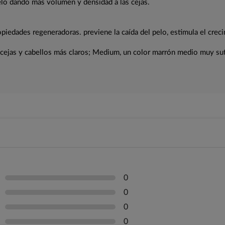
pelo dando más volumen y densidad a las cejas.
iedades regeneradoras. previene la caída del pelo, estimula el creci
a cejas y cabellos más claros; Medium, un color marrón medio muy sut
0
0
0
0