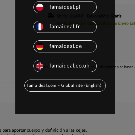
famaideal.pl
Envío:
21,60 €
| Devolución:
Gratis
Recíbelo en 2-3 días hábiles con Envío Es
famaideal.fr
famaideal.de
famaideal.co.uk
Los plazos de entrega indicados son orientativos y se basan e
famaideal.com - Global site (English)
para aportar cuerpo y definición a las cejas.