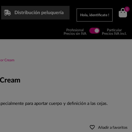
0
Distribución peluquería
Hola, identificate !
Profesional
Particular
Precios sin IVA
Precios IVA incl.
lor Cream
r Cream
pecialmente para aportar cuerpo y definición a las cejas.
favorite_border
Añadir a favoritos