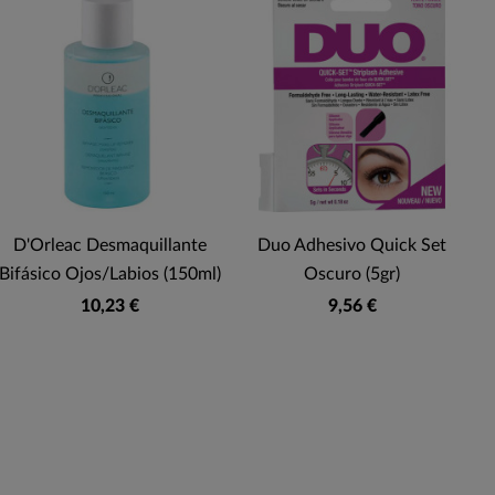
-
D'Orleac Desmaquillante
Duo Adhesivo Quick Set
Bifásico Ojos/labios (150ml)
Oscuro (5gr)
A
10,23 €
9,56 €