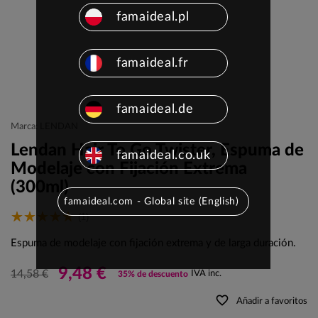
famaideal.pl
famaideal.fr
famaideal.de
Marca: LENDAN
Lendan Hair To Go Twister, Espuma de
famaideal.co.uk
Modelaje con Fijación Extrema
(300ml)
famaideal.com - Global site (English)
(1)
Espuma de modelaje con fijación extrema y de larga duración.
9,48 €
14,58 €
IVA inc.
35% de descuento
favorite_border
Añadir a favoritos