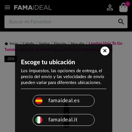
0


Lendan Hair To Go
Inicio
Cabello
Styling
Fijación
Muy alta
×
Twister, Espuma de Modelaje con Fijación Extrema (300ml)
-35%
Escoge tu ubicación
Los impuestos, las opciones de entrega, el
precio del envío y las velocidades de envío
pueden variar para diferentes ubicaciones.
famaideal.es
famaideal.it