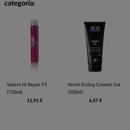
categoría:
Salerm Hi Repair F5
Nirvel Styling Cement Gel
(750ml)
(200ml)
11,91 €
6,57 €