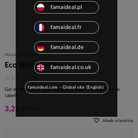
famaideal.pl
famaideal.fr
famaideal.de
Marca: ECO STYLE
Eco Styler Gel Krystal
famaideal.co.uk
(0)
famaideal.com - Global site (English)
Gel de fijación 10 diseñado para cualquier tipo y color de
cabello.
3,21 €
IVA inc.
favorite_border
Añadir a favoritos