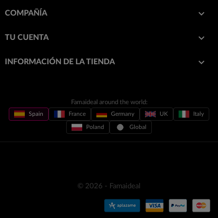

COMPAÑÍA

TU CUENTA
keyboard_arrow_down
INFORMACIÓN DE LA TIENDA
Famaideal around the world:
Spain
France
Germany
UK
Italy
Poland
Global
© 2026 - Famaideal