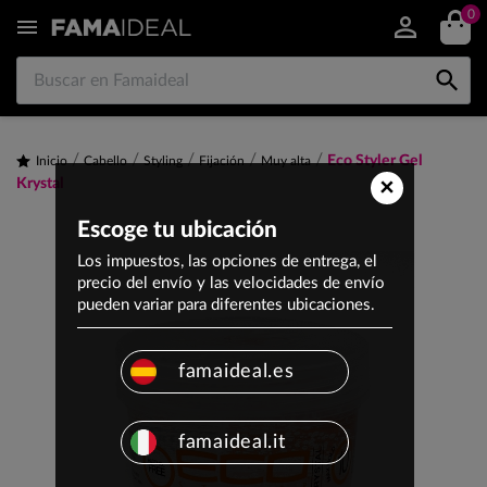
0


Eco Styler Gel
Inicio
Cabello
Styling
Fijación
Muy alta
×
Krystal
Escoge tu ubicación
Los impuestos, las opciones de entrega, el
precio del envío y las velocidades de envío
pueden variar para diferentes ubicaciones.
famaideal.es
famaideal.it