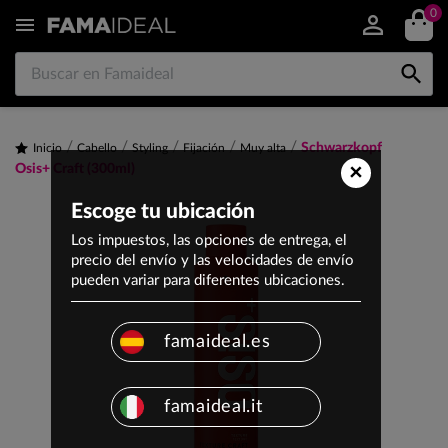
0


Schwarzkopf
Inicio
Cabello
Styling
Fijación
Muy alta
×
Osis+ Craft (300ml)
Escoge tu ubicación
Los impuestos, las opciones de entrega, el
precio del envío y las velocidades de envío
pueden variar para diferentes ubicaciones.
famaideal.es
famaideal.it