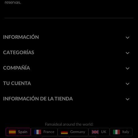
reservas.

INFORMACIÓN

CATEGORÍAS

COMPAÑÍA

TU CUENTA
keyboard_arrow_down
INFORMACIÓN DE LA TIENDA
Famaideal around the world:
Spain
France
Germany
UK
Italy