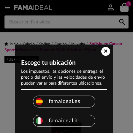
0


Softsheen Carson
Inicio
Cabello
Styling
Fijación
Muy alta
×
Sportin Waves Gel Pomade With Wavitrol (99grs)
FUERA DE STOCK
Escoge tu ubicación
Los impuestos, las opciones de entrega, el
precio del envío y las velocidades de envío
pueden variar para diferentes ubicaciones.
famaideal.es
famaideal.it