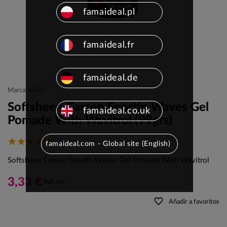
famaideal.pl
famaideal.fr
famaideal.de
Marca: AFRO
Softsheen Carson Sportin Waves Gel
famaideal.co.uk
Pomade With Wavitrol (99grs)
(1)
famaideal.com - Global site (English)
Softsheen Carson Sportin Waves Gel Pomade With Wavitrol
3,33 €
IVA inc.
favorite_border
Añadir a favoritos