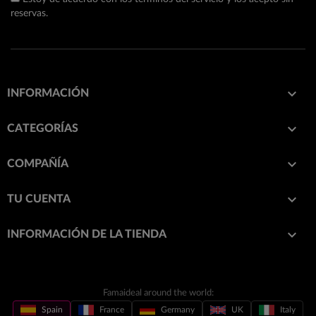
reservas.

INFORMACIÓN

CATEGORÍAS

COMPAÑÍA

TU CUENTA
keyboard_arrow_down
INFORMACIÓN DE LA TIENDA
Famaideal around the world:
Spain
France
Germany
UK
Italy