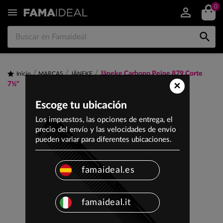
0


Jäneke Carbono Peine 879 Corte
Inicio
MARCAS
JÄNEKE
×
7½"
Escoge tu ubicación
Los impuestos, las opciones de entrega, el
precio del envío y las velocidades de envío
pueden variar para diferentes ubicaciones.
famaideal.es
famaideal.it