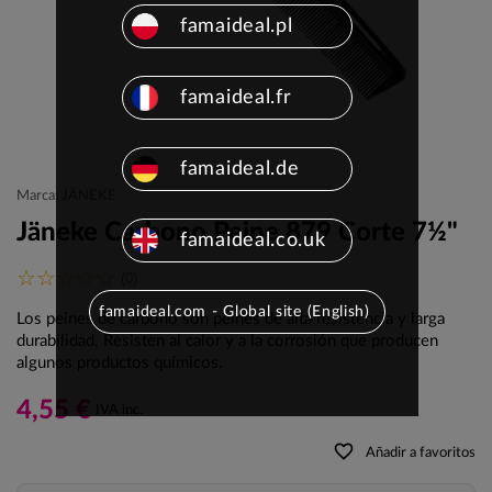
famaideal.pl
famaideal.fr
famaideal.de
Marca: JÄNEKE
Jäneke Carbono Peine 879 Corte 7½"
famaideal.co.uk
(0)
famaideal.com - Global site (English)
Los peines de carbono son peines de alta resistencia y larga
durabilidad. Resisten al calor y a la corrosión que producen
algunos productos químicos.
4,55 €
IVA inc.
favorite_border
Añadir a favoritos