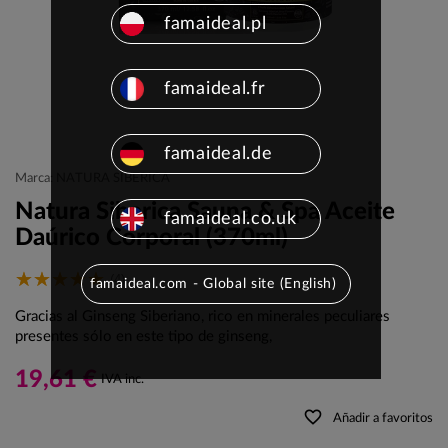
famaideal.pl
famaideal.fr
famaideal.de
Marca: NATURA SIBERICA
Natura Siberica Sauna & Spa Aceite
famaideal.co.uk
Daúrico Corporal (370ml)
(4)
famaideal.com - Global site (English)
Gracias al Ginseng Siberiano, rico en minerales peculiares
presentes sólo en este tipo de ginseng,
19,61 €
IVA inc.
favorite_border
Añadir a favoritos