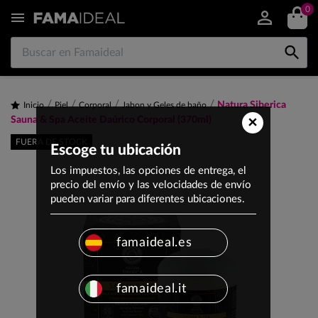
0


Natura Siberica
Inicio
Piel
Corporal
Jabon y Geles de baño
×
Sauna & Spa Aceite Daúrico Corporal (370ml)
FUERA DE STOCK
Escoge tu ubicación
Los impuestos, las opciones de entrega, el
precio del envío y las velocidades de envío
pueden variar para diferentes ubicaciones.
famaideal.es
famaideal.it