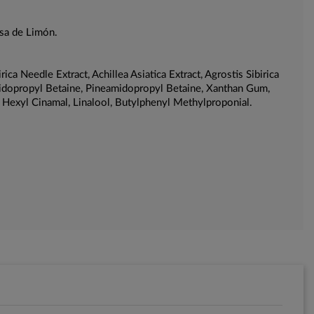
ssa de Limón.
a Needle Extract, Achillea Asiatica Extract, Agrostis Sibirica
samidopropyl Betaine, Pineamidopropyl Betaine, Xanthan Gum,
, Hexyl Cinamal, Linalool, Butylphenyl Methylproponial.