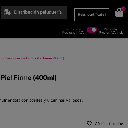
0
Distribución peluquería
Hola, identificate !
Profesional
Particular
Precios sin IVA
Precios IVA incl.
a Siberica Gel de Ducha Piel Firme (400ml)
Piel Firme (400ml)
 nutriéndola con aceites y vitaminas valiosos.
favorite_border
Añadir a favoritos