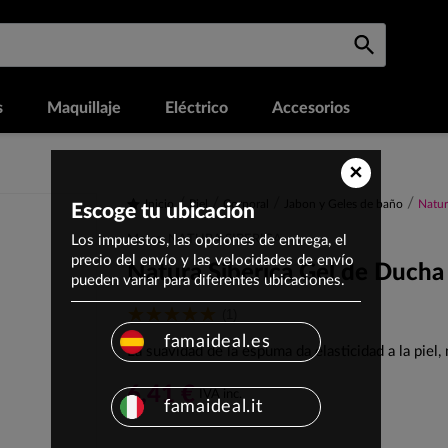
s
Maquillaje
Eléctrico
Accesorios
×
Inicio
Piel
Corporal
Jabon y Geles de baño
Natur
Escoge tu ubicación
Los impuestos, las opciones de entrega, el
Marca: NATURA SIBERICA
precio del envío y las velocidades de envío
Natura Siberica Gel de Ducha 
pueden variar para diferentes ubicaciones.
(1)
famaideal.es
La suavidad de la espuma da elasticidad a la piel,
6,41 €
IVA inc.
famaideal.it