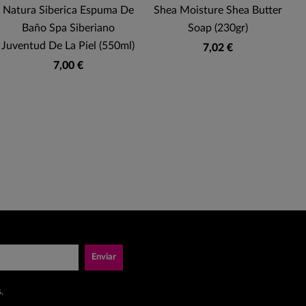
Natura Siberica Espuma De
Shea Moisture Shea Butter
N
Baño Spa Siberiano
Soap (230gr)
Juventud De La Piel (550ml)
7,02 €
7,00 €
Enviar
.