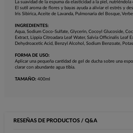
La suavidad de la espuma da elasticidad a la piel, nutriéndola
El sutil aroma de flores y bayas ayuda a aliviar el estrés y de
Iris Sibirica, Aceite de Lavanda, Pulmonaria del Bosque, Verb
INGREDIENTES:
Aqua, Sodium Coco-Sulfate, Glycerin, Cocoyl Glucoside, Cocami
Extract, Lippia Citroadara Leaf Water, Salvia Officinalis Le
Dehydroacetic Acid, Benzyl Alcohol, Sodium Benzoate, Potass
FORMA DE USO:
Aplicar una pequeña cantidad de gel de ducha sobre una espo
clarar con abundante agua tibia.
TAMAÑO:
400ml
RESEÑAS DE PRODUCTOS / Q&A