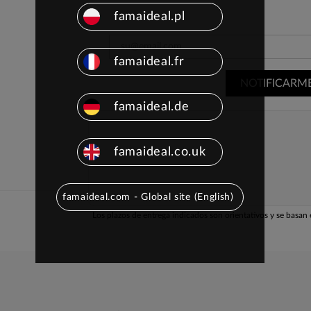
famaideal.pl
famaideal.fr
NOTIFICARM
famaideal.de
famaideal.co.uk
famaideal.com - Global site (English)
Los plazos de entrega indicados son orientativos y se basan e