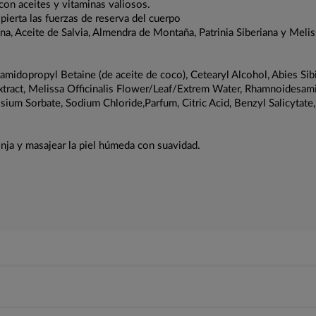
 con aceites y vitaminas valiosos.
spierta las fuerzas de reserva del cuerpo
ena, Aceite de Salvia, Almendra de Montaña, Patrinia Siberiana y Meli
dopropyl Betaine (de aceite de coco), Cetearyl Alcohol, Abies Sibiric
af Extract, Melissa Officinalis Flower/Leaf/Extrem Water, Rhamnoide
ium Sorbate, Sodium Chloride,Parfum, Citric Acid, Benzyl Salicytate
nja y masajear la piel húmeda con suavidad.