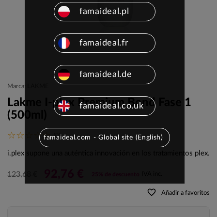
famaideal.pl
famaideal.fr
famaideal.de
Marca: LAKME
Lakme I-plex Premium Bond Fase 1
famaideal.co.uk
(500ml)
(0)
famaideal.com - Global site (English)
i.plex supone una auténtica innovación en los tratamientos plex.
92,76 €
123,68 €
IVA inc.
25% de descuento
favorite_border
Añadir a favoritos