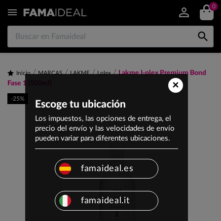
0


Lakme I-plex Premium Bond
Inicio
MARCAS
LAKME
I.plex
×
Fase 1 (500ml)
-25%
Escoge tu ubicación
Los impuestos, las opciones de entrega, el
precio del envío y las velocidades de envío
pueden variar para diferentes ubicaciones.
famaideal.es
famaideal.it