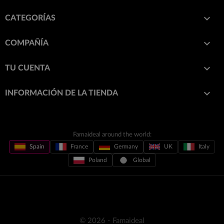

CATEGORÍAS

COMPAÑÍA

TU CUENTA
keyboard_arrow_down
INFORMACIÓN DE LA TIENDA
Famaideal around the world:
Spain
France
Germany
UK
Italy
Poland
Global
© 2026 - Famaideal