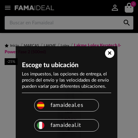
0


Lakme I-plex Keratech I-
Inicio
MARCAS
LAKME
I.plex
×
Power Fase 2 (500ml)
-25%
Escoge tu ubicación
Los impuestos, las opciones de entrega, el
precio del envío y las velocidades de envío
pueden variar para diferentes ubicaciones.
famaideal.es
famaideal.it