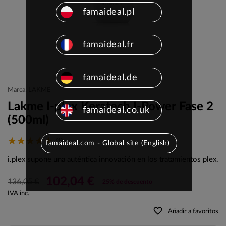
famaideal.pl
famaideal.fr
famaideal.de
Marca: LAKME
Lakme I-plex Keratech I-Power Fase 2
famaideal.co.uk
(500ml)
(1)
famaideal.com - Global site (English)
i.plex supone una auténtica innovación en los tratamientos plex.
102,04 €
136,05 €
25% de descuento
IVA inc.
favorite_border
Añadir a favoritos