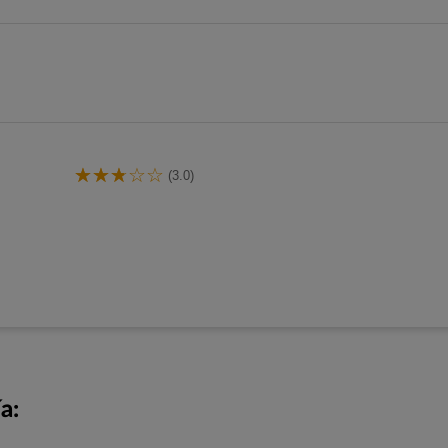
(3.0)
a: