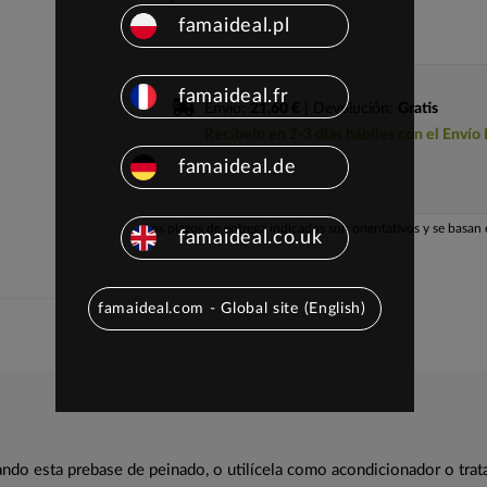
famaideal.pl
famaideal.fr
Envío:
21,60 €
| Devolución:
Gratis
Recíbelo en 2-3 días hábiles con el Envío
famaideal.de
Los plazos de entrega indicados son orientativos y se basan e
famaideal.co.uk
famaideal.com - Global site (English)
ando esta prebase de peinado, o utilícela como acondicionador o trata