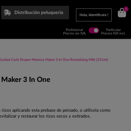
0
Distribución peluquería
Hola, identificate !
Profesional
Particular
Precios sin IVA
Precios IVA incl.
Ouidad Curls Shaper Memory Maker 3 In One Revitalizing Milk (251ml)
 Maker 3 In One
s rizos aplicando esta prebase de peinado, o utilícela como
italizar y restaurar los rizos secos y estirados.