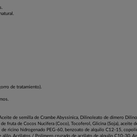
s.
natural.
orro de tratamiento).
imos.
 Aceite de semilla de Crambe Abyssinica, Dilinoleato de dímero Dilin
e fruta de Cocos Nucifera (Coco), Tocoferol, Glicina (Soja), aceite de
ite de ricino hidrogenado PEG-60, benzoato de alquilo C12-15, copolí
lilo, Acrilatos / Polímero cruzado de acrilato de alquilo C10-30, Amin