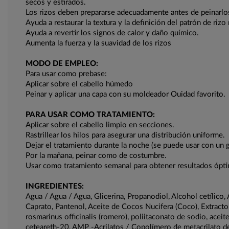
secos y estirados.
Los rizos deben prepararse adecuadamente antes de peinarlo
Ayuda a restaurar la textura y la definición del patrón de rizo 
Ayuda a revertir los signos de calor y daño químico.
Aumenta la fuerza y ​​la suavidad de los rizos
MODO DE EMPLEO:
Para usar como prebase:
Aplicar sobre el cabello húmedo
Peinar y aplicar una capa con su moldeador Ouidad favorito.
PARA USAR COMO TRATAMIENTO:
Aplicar sobre el cabello limpio en secciones.
Rastrillear los hilos para asegurar una distribución uniforme.
Dejar el tratamiento durante la noche (se puede usar con un g
Por la mañana, peinar como de costumbre.
Usar como tratamiento semanal para obtener resultados ópt
INGREDIENTES:
Agua / Agua / Agua, Glicerina, Propanodiol, Alcohol cetílico,
Caprato, Pantenol, Aceite de Cocos Nucifera (Coco), Extracto d
rosmarinus officinalis (romero), poliitaconato de sodio, ace
ceteareth-20, AMP -Acrilatos / Copolímero de metacrilato de a