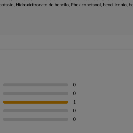
 potasio, Hidroxicitronato de bencilo, Phexiconetanol, benciliconio, be
0
0
1
0
0