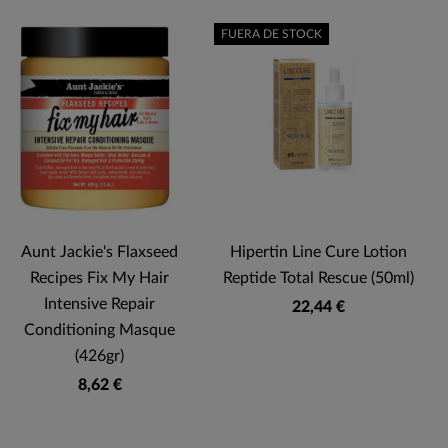
FUERA DE STOCK
Aunt Jackie's Flaxseed
Hipertin Line Cure Lotion
S
Recipes Fix My Hair
Reptide Total Rescue (50ml)
Intensive Repair
22,44 €
Conditioning Masque
(426gr)
8,62 €