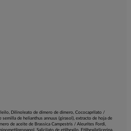
oleilo, Dilinoleato de dímero de dímero, Cococaprilato /
 semilla de helianthus annuus (girasol), extracto de hoja de
mero de aceite de Brassica Campestris / Aleurites Fordi,
ometilpropanol, Salicilato de etilhexilo, Etilhexilglicerina,