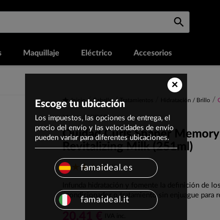
s
Maquillaje
Eléctrico
Accesorios
×
Inicio
Cabello
Tratamientos
Hidratación / Brillo
Escoge tu ubicación
Los impuestos, las opciones de entrega, el
Marca: OUIDAD
precio del envío y las velocidades de envío
Ouidad Curls Shaper Memory
pueden variar para diferentes ubicaciones.
Revitalizing Milk (251ml)
(1)
famaideal.es
Infunda hidratación y fomente la definición de lo
acondicionador o tratamiento sin enjuague para rev
famaideal.it
20,41 €
IVA inc.