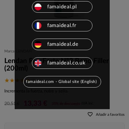
famaideal.pl
famaideal.fr
famaideal.de
Marca: LENDAN
Lendan PlexForte Nº2 Bond Filler
famaideal.co.uk
(200ml)
(1)
famaideal.com - Global site (English)
Incrementa la fuerza, nutre y sella.
13,33 €
20,51 €
IVA inc.
35% de descuento
favorite_border
Añadir a favoritos