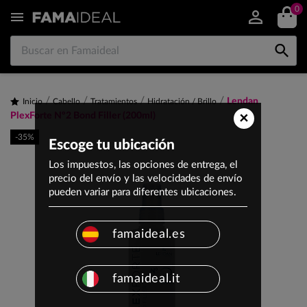
0


Lendan
Inicio
Cabello
Tratamientos
Hidratación / Brillo
×
PlexForte Nº2 Bond Filler (200ml)
-35%
Escoge tu ubicación
Los impuestos, las opciones de entrega, el
precio del envío y las velocidades de envío
pueden variar para diferentes ubicaciones.
famaideal.es
famaideal.it