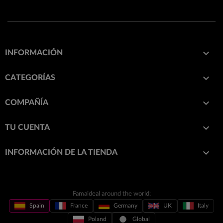

INFORMACIÓN

CATEGORÍAS

COMPAÑÍA

TU CUENTA
keyboard_arrow_down
INFORMACIÓN DE LA TIENDA
Famaideal around the world:
Spain
France
Germany
UK
Italy
Poland
Global