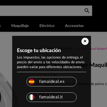
s
Maquillaje
Eléctrico
Accesorios
×
Inicio
MARCAS
ECOBELL
Ecobell Topical Shader M
Escoge tu ubicación
Los impuestos, las opciones de entrega, el
Marca: ECOBELL
precio del envío y las velocidades de envío
Ecobell Topical Shader Maquill
pueden variar para diferentes ubicaciones.
(0)
famaideal.es
Ecobell Topical Shader es una fórmula de polvo c
15,94 €
IVA inc.
famaideal.it