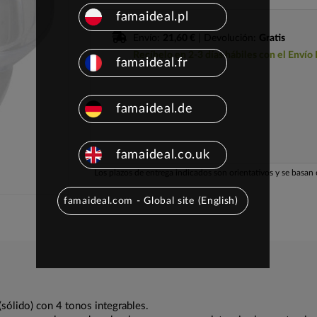
famaideal.pl
Envío:
21,60 €
| Devolución:
Gratis
Recíbelo en 2-3 días hábiles con el Envío
famaideal.fr
famaideal.de
famaideal.co.uk
Los plazos de entrega indicados son orientativos y se basan e
famaideal.com - Global site (English)
sólido) con 4 tonos integrables.