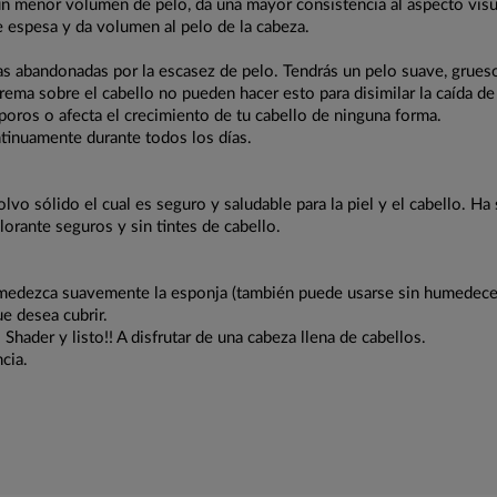
un menor volumen de pelo, da una mayor consistencia al aspecto visua
e espesa y da volumen al pelo de la cabeza.
 abandonadas por la escasez de pelo. Tendrás un pelo suave, grueso
rema sobre el cabello no pueden hacer esto para disimilar la caída de 
 poros o afecta el crecimiento de tu cabello de ninguna forma.
ntinuamente durante todos los días.
lvo sólido el cual es seguro y saludable para la piel y el cabello. 
lorante seguros y sin tintes de cabello.
medezca suavemente la esponja (también puede usarse sin humedecer) 
ue desea cubrir.
hader y listo!! A disfrutar de una cabeza llena de cabellos.
cia.