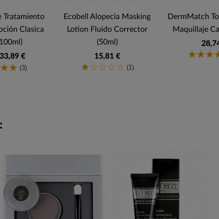
 Tratamiento
Ecobell Alopecia Masking
DermMatch Top
oción Clasica
Lotion Fluido Corrector
Maquillaje Ca
(100ml)
(50ml)
28,7
33,89 €
15,81 €
(1)
(3)
: