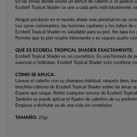
En las zonas donde existe un déficit de cabello o se padece 
Ecobell Topical Shader se une a cada pelo individualmente, s
Ningún producto en el mundo añade más plenitud en las zonas
Los spray coloreantes, las lociones capilares y los tubos de c
Ecobell Topical Shader es saludable para su piel. No tapa los
Permite que tu piel respire libremente y es seguro usarlo co
QUÉ ES ECOBELL TROPICAL SHADER EXACTAMENTE:
Ecobell Topical Shader es un cosmético. Es una fórmula de po
suavizan e hidtratan. Ecobell Topical Shader solo contiene co
CÓMO SE APLICA:
Lávese el cabello con su shampoo habitual, séquelo bien, hu
brochita cubierta de Ecobell Topical Shader sobre las áreas q
Espere que seque. Retire cualquier exceso de Ecobell Topical S
También se puede aplicar el fijador de cabellos de su preferen
Empiece a disfrutar ya de una vida sin complejos
TAMAÑO
: 25gr