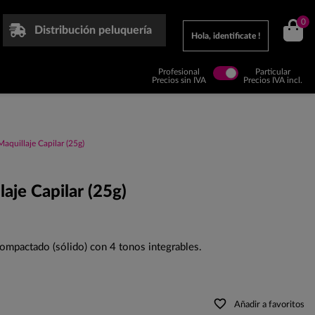
0
Distribución peluquería
Hola, identificate !
Profesional
Particular
Precios sin IVA
Precios IVA incl.
aquillaje Capilar (25g)
aje Capilar (25g)
ompactado (sólido) con 4 tonos integrables.
favorite_border
Añadir a favoritos