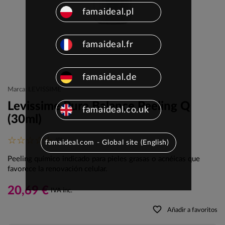
famaideal.pl
famaideal.fr
famaideal.de
Marca: LEVISSIME
Levissime Pure Balance Peeling Q
famaideal.co.uk
(30ml)
(0)
famaideal.com - Global site (English)
Peeling químico indicado para pieles grasas o acnéicas que
favorece la renovación celular.
20,69 €
IVA inc.
favorite_border
Añadir a favoritos