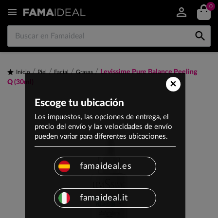
0


Levissime Pure Balance Peeling
Inicio
Piel
Facial
Grasas
×
Q (30ml)
Escoge tu ubicación
Los impuestos, las opciones de entrega, el
precio del envío y las velocidades de envío
pueden variar para diferentes ubicaciones.
famaideal.es
famaideal.it