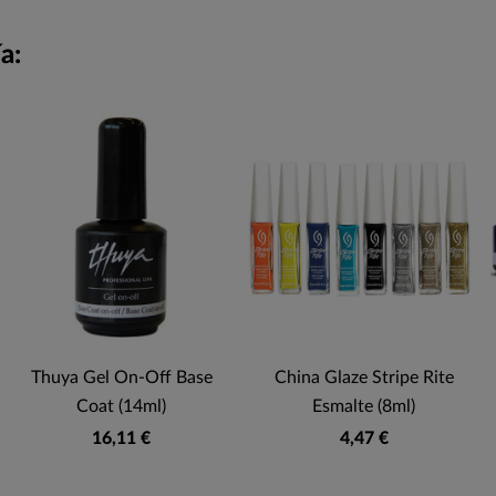
a:
Thuya Gel On-Off Base
China Glaze Stripe Rite
Coat (14ml)
Esmalte (8ml)
16,11 €
4,47 €