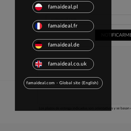
famaideal.pl
famaideal.fr
NOTIFICARM
famaideal.de
famaideal.co.uk
famaideal.com - Global site (English)
Los plazos de entrega indicados son orientativos y se basan e