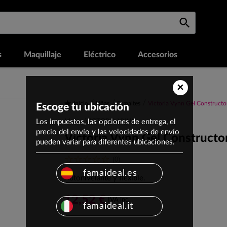
s
Maquillaje
Eléctrico
Accesorios
×
Inicio
Uñas
Esmaltes
Victoria Vynn Gel Construct
Escoge tu ubicación
Los impuestos, las opciones de entrega, el
Marca: VICTORIA VYNN
precio del envío y las velocidades de envío
Victoria Vynn Gel Construct
pueden variar para diferentes ubicaciones.
(0)
famaideal.es
Autonivelante y flexible.
12,52 €
IVA inc.
famaideal.it