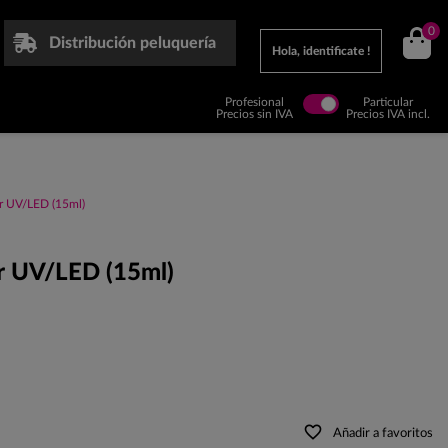
0
Distribución peluquería
Hola, identificate !
Profesional
Particular
Precios sin IVA
Precios IVA incl.
or UV/LED (15ml)
or UV/LED (15ml)
favorite_border
Añadir a favoritos