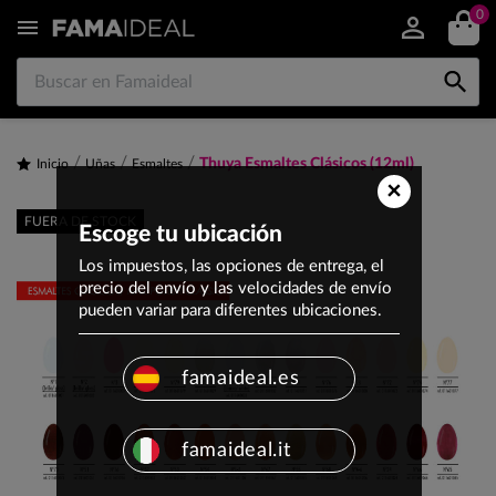
0


Thuya Esmaltes Clásicos (12ml)
Inicio
Uñas
Esmaltes
×
FUERA DE STOCK
Escoge tu ubicación
Los impuestos, las opciones de entrega, el
precio del envío y las velocidades de envío
pueden variar para diferentes ubicaciones.
famaideal.es
famaideal.it