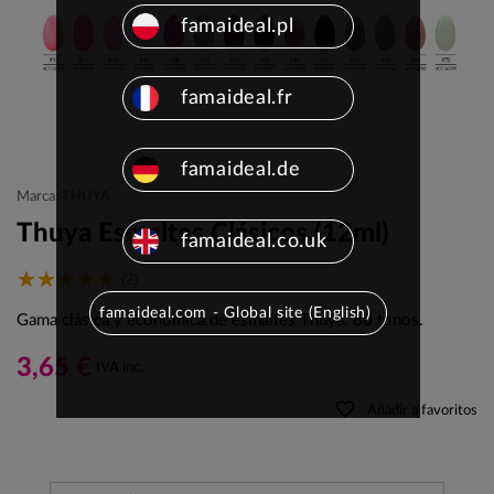
famaideal.pl
famaideal.fr
famaideal.de
Marca: THUYA
Thuya Esmaltes Clásicos (12ml)
famaideal.co.uk
(2)
famaideal.com - Global site (English)
Gama clásica y económica de esmaltes Thuya. 80 tonos.
3,65 €
IVA inc.
favorite_border
Añadir a favoritos