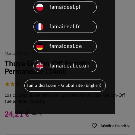
famaideal.pl
famaideal.fr
famaideal.de
Marca: THUYA
Thuya Gel On-Off Esmalte
famaideal.co.uk
Permanente (14ml)
(2)
famaideal.com - Global site (English)
Los colores de esmalte semi permanente de uñas Gel On-Off
suelen tener su tono
24,21 €
IVA inc.
favorite_border
Añadir a favoritos