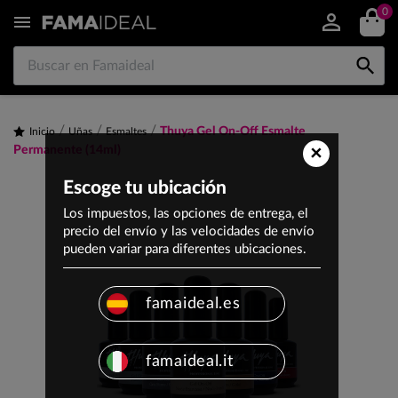
0


Thuya Gel On-Off Esmalte
Inicio
Uñas
Esmaltes
×
Permanente (14ml)
Escoge tu ubicación
Los impuestos, las opciones de entrega, el
precio del envío y las velocidades de envío
pueden variar para diferentes ubicaciones.
famaideal.es
famaideal.it