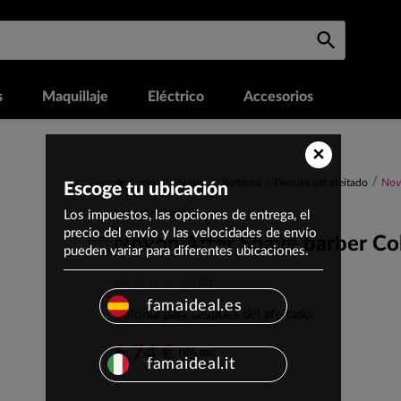
s
Maquillaje
Eléctrico
Accesorios
×
Inicio
Hombre
Barberia
Depués del afeitado
Nov
Escoge tu ubicación
Los impuestos, las opciones de entrega, el
Marca: NOVON
precio del envío y las velocidades de envío
Novon After Shave barber Co
pueden variar para diferentes ubicaciones.
(0)
famaideal.es
Colonia para después del afeitado.
6,74 €
IVA inc.
famaideal.it