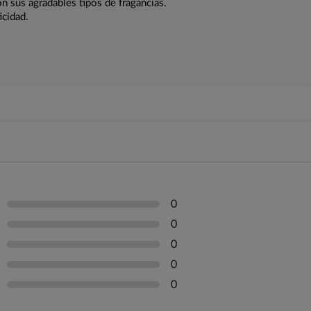
n sus agradables tipos de fragancias.
icidad.
0
0
0
0
0