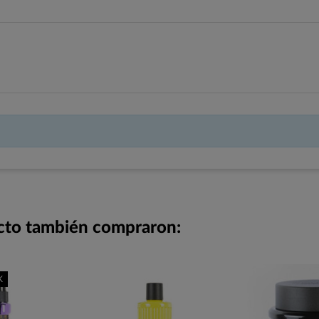
ucto también compraron:
K