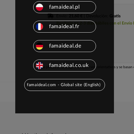
famaideal.pl
Envío:
21,60 €
| Devolución:
Gratis
Recíbelo en 2-3 días hábiles con el Envío
famaideal.fr
famaideal.de
famaideal.co.uk
Los plazos de entrega indicados son orientativos y se basan e
famaideal.com - Global site (English)