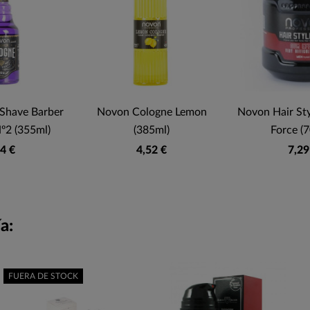
Shave Barber
Novon Cologne Lemon
Novon Hair Sty
º2 (355ml)
(385ml)
Force (
4 €
4,52 €
7,29
a:
FUERA DE STOCK