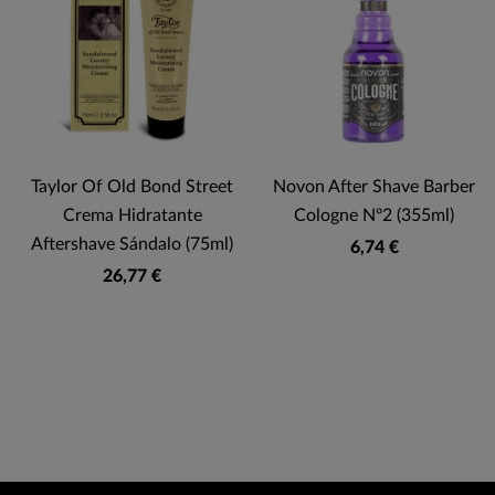
Taylor Of Old Bond Street
Novon After Shave Barber
Crema Hidratante
Cologne Nº2 (355ml)
Aftershave Sándalo (75ml)
6,74 €
26,77 €