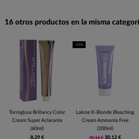
16 otros productos en la misma categorí
-25%
Torroglosa Brillancy Color
Lakme K-Blonde Bleaching
Cream Super Aclarante
Cream Ammonia Free
(60ml)
(200ml)
8,29 €
30,12 €
40,16 €