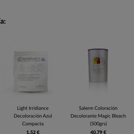
a:
Light Irridiance
Salerm Coloración
Decoloración Azul
Decolorante Magic Bleach
Compacta
(500grs)
1,52 €
40,79 €