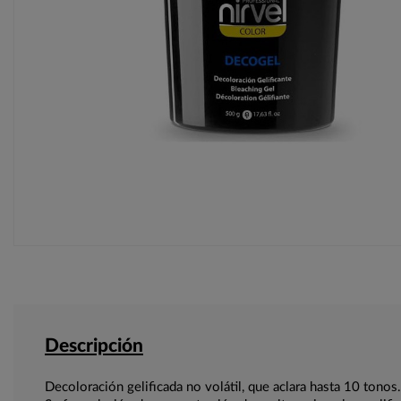
Descripción
Decoloración gelificada no volátil, que aclara hasta 10 tonos.