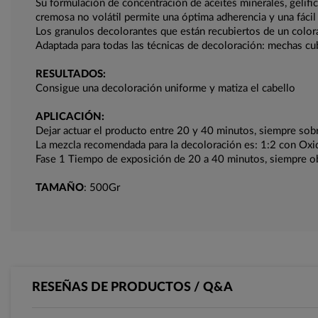
Su formulación de concentración de aceites minerales, gelific
cremosa no volátil permite una óptima adherencia y una fácil
Los granulos decolorantes que están recubiertos de un colora
Adaptada para todas las técnicas de decoloración: mechas cubi
RESULTADOS:
Consigue una decoloración uniforme y matiza el cabello
APLICACIÓN:
Dejar actuar el producto entre 20 y 40 minutos, siempre sobr
La mezcla recomendada para la decoloración es: 1:2 con Ox
Fase 1 Tiempo de exposición de 20 a 40 minutos, siempre o
TAMAÑO
: 500Gr
RESEÑAS DE PRODUCTOS / Q&A