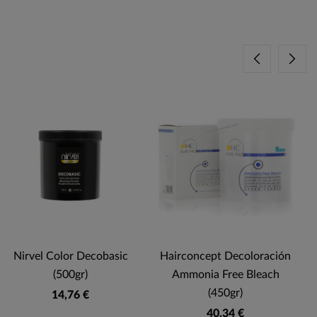
-
Nirvel Color Decobasic
Hairconcept Decoloración
(500gr)
Ammonia Free Bleach
(450gr)
14,76 €
40,34 €