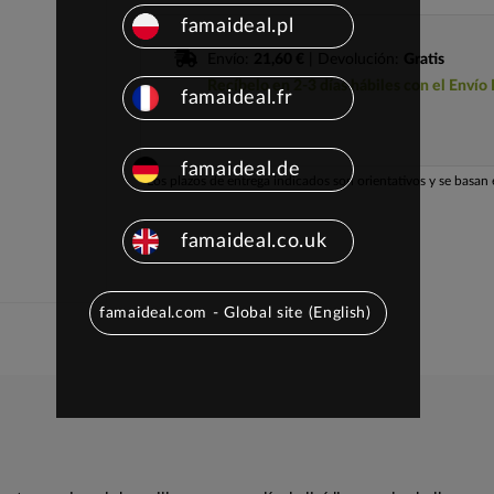
famaideal.pl
Envío:
21,60 €
| Devolución:
Gratis
Recíbelo en 2-3 días hábiles con el Envío
famaideal.fr
famaideal.de
Los plazos de entrega indicados son orientativos y se basan e
famaideal.co.uk
famaideal.com - Global site (English)