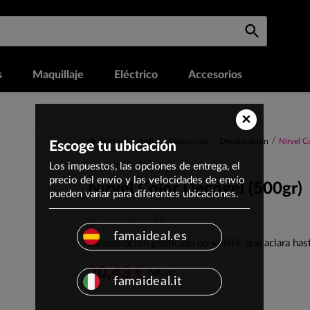
s
Maquillaje
Eléctrico
Accesorios
×
Inicio
Cabello
Coloración
Decoloración
Nirvel C
Escoge tu ubicación
Los impuestos, las opciones de entrega, el
Marca: NIRVEL
precio del envío y las velocidades de envío
Nirvel Color Decogel (500gr)
pueden variar para diferentes ubicaciones.
(0)
famaideal.es
Decoloración gelificada no volátil, que aclara has
20,43 €
IVA inc.
famaideal.it