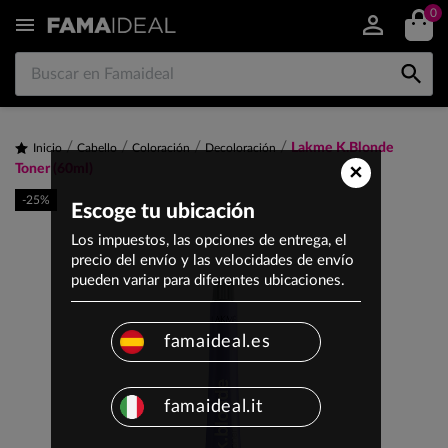
0


Lakme K.Blonde
Inicio
Cabello
Coloración
Decoloración
×
Toner (60ml)
-25%
Escoge tu ubicación
Los impuestos, las opciones de entrega, el
precio del envío y las velocidades de envío
pueden variar para diferentes ubicaciones.
famaideal.es
famaideal.it