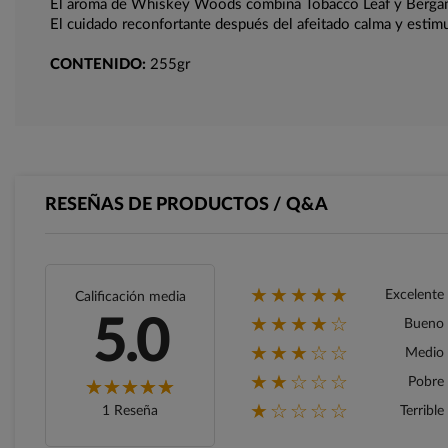
El aroma de Whiskey Woods combina Tobacco Leaf y Bergam
El cuidado reconfortante después del afeitado calma y estimul
CONTENIDO:
255gr
RESEÑAS DE PRODUCTOS / Q&A
★★★★★
Excelente
Calificación media
★★★★☆
5.0
Bueno
★★★☆☆
Medio
★★☆☆☆
Pobre
★☆☆☆☆
1 Reseña
Terrible