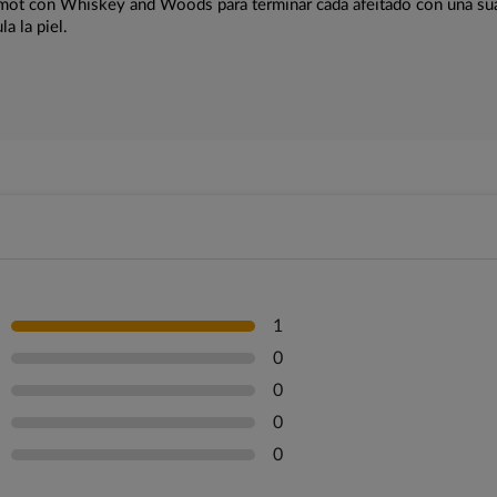
ot con Whiskey and Woods para terminar cada afeitado con una su
a la piel.
1
0
0
0
0