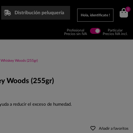
0
Distribución peluquería
Hola, identificate !
Profesional
Particular
Precios sin IVA
Precios IVA incl.
 Whiskey Woods (255gr)
ey Woods (255gr)
yuda a reducir el exceso de humedad.
favorite_border
Añadir a favoritos