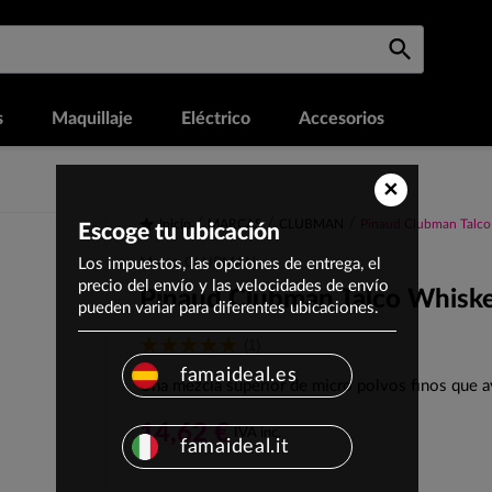
s
Maquillaje
Eléctrico
Accesorios
×
Inicio
MARCAS
CLUBMAN
Pinaud Clubman Talco
Escoge tu ubicación
Los impuestos, las opciones de entrega, el
Marca: CLUBMAN
precio del envío y las velocidades de envío
Pinaud Clubman Talco Whisk
pueden variar para diferentes ubicaciones.
(1)
famaideal.es
Una mezcla superior de micro polvos finos que a
14,62 €
IVA inc.
famaideal.it