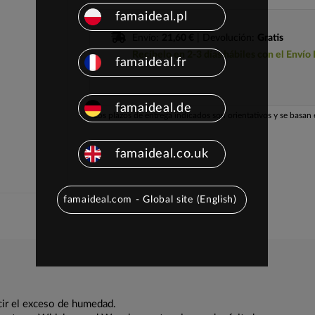
famaideal.pl
Envío:
21,60 €
| Devolución:
Gratis
Recíbelo en 2-3 días hábiles con el Envío
famaideal.fr
famaideal.de
Los plazos de entrega indicados son orientativos y se basan e
famaideal.co.uk
famaideal.com - Global site (English)
cir el exceso de humedad.