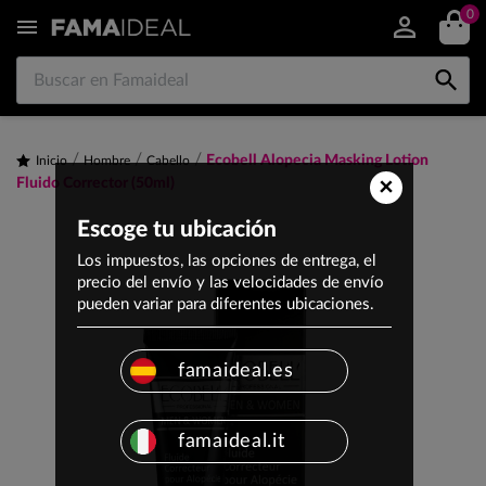
0


Ecobell Alopecia Masking Lotion
Inicio
Hombre
Cabello
×
Fluido Corrector (50ml)
Escoge tu ubicación
Los impuestos, las opciones de entrega, el
precio del envío y las velocidades de envío
pueden variar para diferentes ubicaciones.
famaideal.es
famaideal.it