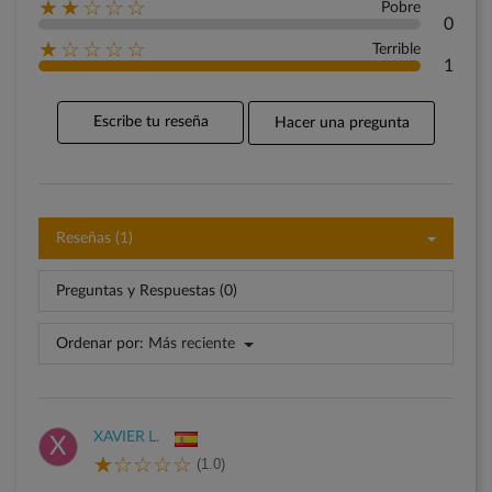
★★☆☆☆
Pobre
0
★☆☆☆☆
Terrible
1
Escribe tu reseña
Hacer una pregunta
Reseñas (1)
Preguntas y Respuestas (0)
Ordenar por:
Más reciente
XAVIER L.
X
(1.0)