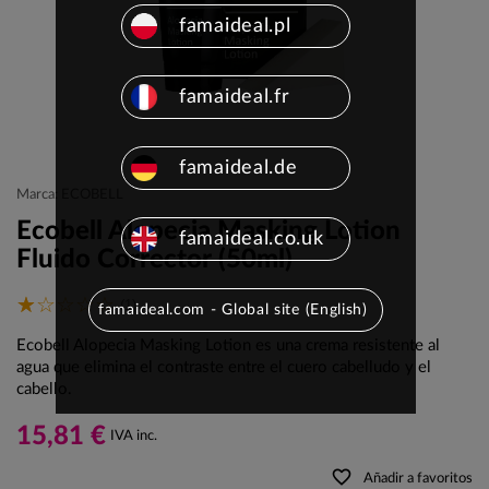
famaideal.pl
famaideal.fr
famaideal.de
Marca: ECOBELL
Ecobell Alopecia Masking Lotion
famaideal.co.uk
Fluido Corrector (50ml)
(1)
famaideal.com - Global site (English)
Ecobell Alopecia Masking Lotion es una crema resistente al
agua que elimina el contraste entre el cuero cabelludo y el
cabello.
15,81 €
IVA inc.
favorite_border
Añadir a favoritos