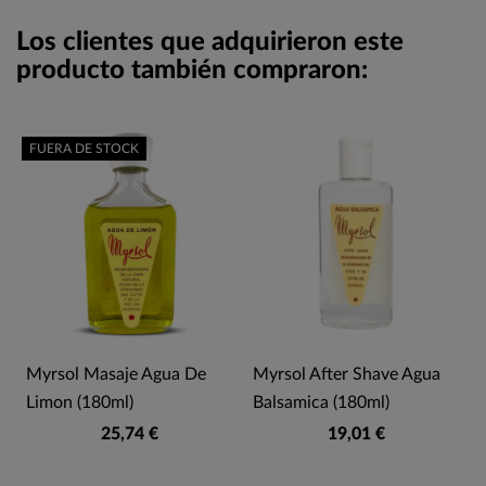
Los clientes que adquirieron este
producto también compraron:
FUERA DE STOCK
a
Myrsol Masaje Agua De
Myrsol After Shave Agua
Limon (180ml)
Balsamica (180ml)
25,74 €
19,01 €