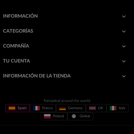

INFORMACIÓN

CATEGORÍAS

COMPAÑÍA

TU CUENTA
keyboard_arrow_down
INFORMACIÓN DE LA TIENDA
Famaideal around the world:
Spain
France
Germany
UK
Italy
Poland
Global