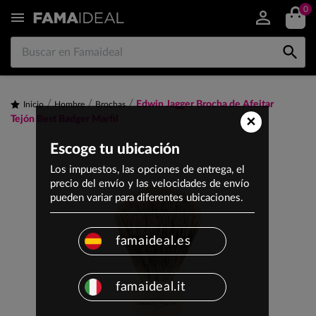
0


Edwin Jagger Brocha de Afeitar
Inicio
Hombre
Brochas
×
Tejón Best Badger Marfil
Escoge tu ubicación
Los impuestos, las opciones de entrega, el
precio del envío y las velocidades de envío
pueden variar para diferentes ubicaciones.
famaideal.es
famaideal.it