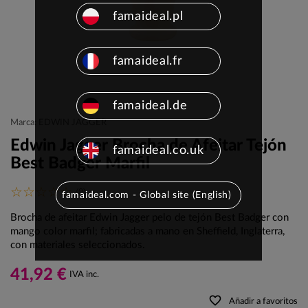
famaideal.pl
famaideal.fr
famaideal.de
Marca: EDWIN JAGGER
Edwin Jagger Brocha de Afeitar Tejón
famaideal.co.uk
Best Badger Marfil
(0)
famaideal.com - Global site (English)
Brocha de afeitar Edwin Jagger pelo de tejón Best Badger con
mango color marfil; fabricadas a mano en Sheffield, Inglaterra,
con materiales seleccionados.
41,92 €
IVA inc.
favorite_border
Añadir a favoritos