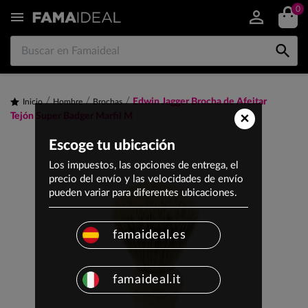
0


Edwin Jagger Brocha de Afeitar
Inicio
Hombre
Brochas
×
Tejón Super Badger Marfil M
Escoge tu ubicación
Los impuestos, las opciones de entrega, el
precio del envío y las velocidades de envío
pueden variar para diferentes ubicaciones.
famaideal.es
famaideal.it