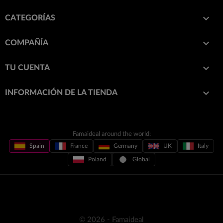

CATEGORÍAS

COMPAÑÍA

TU CUENTA
keyboard_arrow_down
INFORMACIÓN DE LA TIENDA
Famaideal around the world:
Spain
France
Germany
UK
Italy
Poland
Global
© 2026 - Famaideal