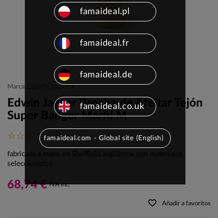
famaideal.pl
famaideal.fr
famaideal.de
Marca: EDWIN JAGGER
Edwin Jagger Brocha de Afeitar Tejón
famaideal.co.uk
Super Badger Marfil M
(0)
famaideal.com - Global site (English)
fabricada a mano en Sheffield, Inglaterra, con materiales
seleccionados.
68,74 €
IVA inc.
favorite_border
Añadir a favoritos