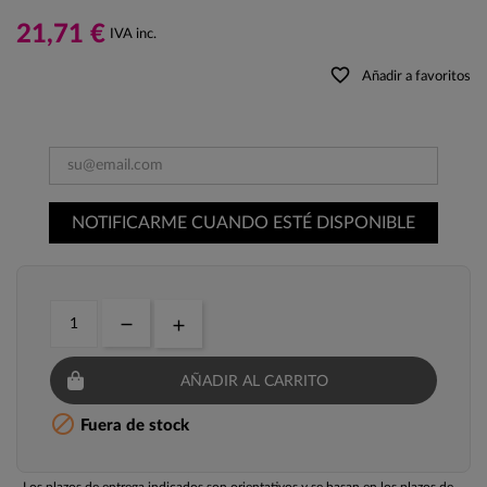
21,71 €
IVA inc.
favorite_border
Añadir a favoritos
NOTIFICARME CUANDO ESTÉ DISPONIBLE
AÑADIR AL CARRITO

Fuera de stock