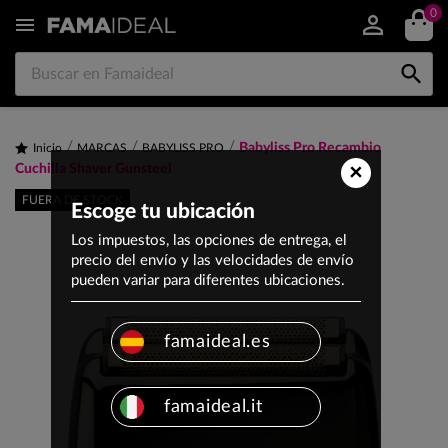
0


Babyliss Pro Recambio
Inicio
MARCAS
BABYLISS PRO
×
Cuchilla Shaver Gunsteel
FUERA DE STOCK
Escoge tu ubicación
Los impuestos, las opciones de entrega, el
precio del envío y las velocidades de envío
pueden variar para diferentes ubicaciones.
famaideal.es
famaideal.it