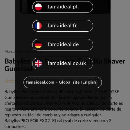
famaideal.pl
famaideal.fr
famaideal.de
Marca: BABYLISS PRO
Babyliss Pro Recambio Cuchilla Shaver
famaideal.co.uk
Gunsteel
(0)
famaideal.com - Global site (English)
Babyliss Pro 4rtists Cabezal de corte Foil Head 2 FXRF2GSE
Gun Steel es un cabezal de fijación independiente para la
afeitadora doble BabylissPRO FoilFX02.
El cabezal de corte es
negro y tiene una hoja de corte dorada.
El cabezal de corte de
repuesto es fácil de cambiar y se adapta a cualquier
BabylissPRO FOILFX02.
El cabezal de corte viene con 2
cortadores.