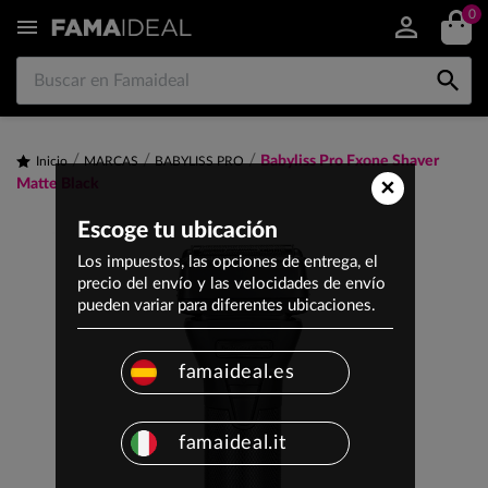
0


Babyliss Pro Fxone Shaver
Inicio
MARCAS
BABYLISS PRO
×
Matte Black
Escoge tu ubicación
Los impuestos, las opciones de entrega, el
precio del envío y las velocidades de envío
pueden variar para diferentes ubicaciones.
famaideal.es
famaideal.it