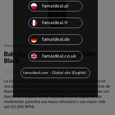
famaideal.pl
famaideal.fr
famaideal.de
Marca: BABYLISS PRO
Babyliss Pro Fxone Shaver Matte
famaideal.co.uk
Black
(0)
famaideal.com - Global site (English)
La icónica empuñadura metálica estriada para pesas, ahora en
una afeitadora. Con batería universal intercambiable, láminas de
titanio, cuchillas de corte direccionales y cabezal pivotante con
función de bloqueo. La N1 mejorada , motor digital de alto
rendimiento garantiza una mayor eficiencia y una mayor vida
útil (10.000 RPM).