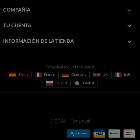

COMPAÑÍA

TU CUENTA
keyboard_arrow_down
INFORMACIÓN DE LA TIENDA
Famaideal around the world:
Spain
France
Germany
UK
Italy
Poland
Global
© 2026 - Famaideal