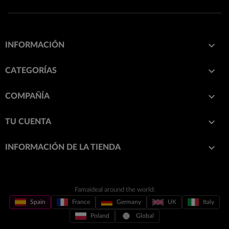

INFORMACIÓN

CATEGORÍAS

COMPAÑÍA

TU CUENTA
keyboard_arrow_down
INFORMACIÓN DE LA TIENDA
Famaideal around the world:
Spain
France
Germany
UK
Italy
Poland
Global