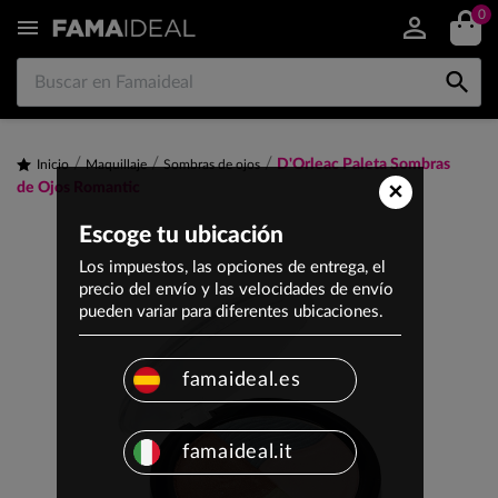
0


D'Orleac Paleta Sombras
Inicio
Maquillaje
Sombras de ojos
×
de Ojos Romantic
Escoge tu ubicación
Los impuestos, las opciones de entrega, el
precio del envío y las velocidades de envío
pueden variar para diferentes ubicaciones.
famaideal.es
famaideal.it