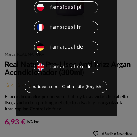
famaideal.pl
famaideal.fr
famaideal.de
Marca: REAL NATURA
Real Natura Pro-Lisos Anti Frizz Argan
famaideal.co.uk
Acondicionador (300ml)
(0)
famaideal.com - Global site (English)
El acondicionador promueve el brillo y la suavidad del cabello
liso, ayudando a prolongar el efecto alisado y reorganizar la
fibra capilar. Control de frizz.
6,93 €
IVA inc.
favorite_border
Añadir a favoritos