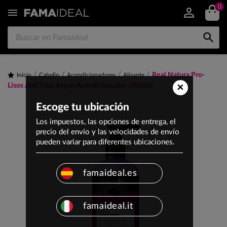
0


Real Natura Pro-
Inicio
Cabello
Acondicionadores
Alisante
×
Lisos Anti Frizz Argan Acondicionador (300ml)
Escoge tu ubicación
Los impuestos, las opciones de entrega, el
precio del envío y las velocidades de envío
pueden variar para diferentes ubicaciones.
famaideal.es
famaideal.it