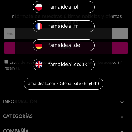
famaideal.pl
Infórmate de nuestras últimas noticias y ofertas
especiales
famaideal.fr
famaideal.de
Enviar
Estoy de acuerdo con los términos del servicio y los acepto sin
famaideal.co.uk
reservas.
famaideal.com - Global site (English)

INFORMACIÓN

CATEGORÍAS

COMPAÑÍA