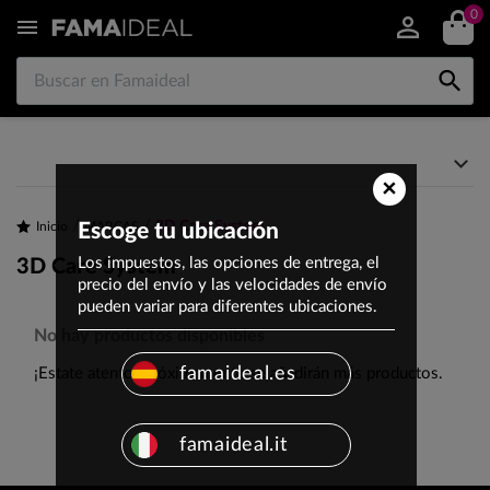
0


×
3D Care System
Inicio
Escoge tu ubicación
MARCAS
Los impuestos, las opciones de entrega, el
3D Care System
precio del envío y las velocidades de envío
pueden variar para diferentes ubicaciones.
No hay productos disponibles
famaideal.es
¡Estate atento! Próximamente se añadirán más productos.
famaideal.it