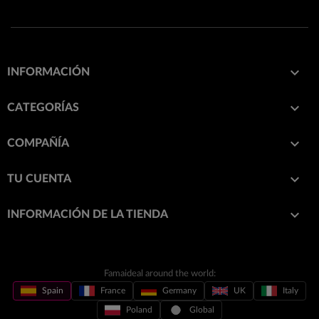

INFORMACIÓN

CATEGORÍAS

COMPAÑÍA

TU CUENTA
keyboard_arrow_down
INFORMACIÓN DE LA TIENDA
Famaideal around the world:
Spain
France
Germany
UK
Italy
Poland
Global