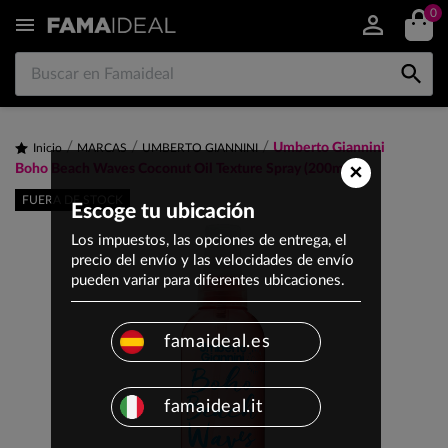
0


Umberto Giannini
Inicio
MARCAS
UMBERTO GIANNINI
×
Boho Beach Waves Coconut Oil Texture Spray (200ml)
FUERA DE STOCK
Escoge tu ubicación
Los impuestos, las opciones de entrega, el
precio del envío y las velocidades de envío
pueden variar para diferentes ubicaciones.
famaideal.es
famaideal.it