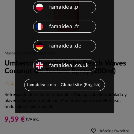
famaideal.pl
famaideal.fr
famaideal.de
Marca: UMBERTO GIANNINI
Umberto Giannini Boho Beach Waves
famaideal.co.uk
Coconut Oil Texture Spray (200ml)
(0)
famaideal.com - Global site (English)
Refrescante de rizos entre lavados. Para un cabello ondulado y
playero durante todo el año. Para todo tipo de cabello: liso,
ondulado, rizado y rizado.
9,59 €
IVA inc.
favorite_border
Añadir a favoritos