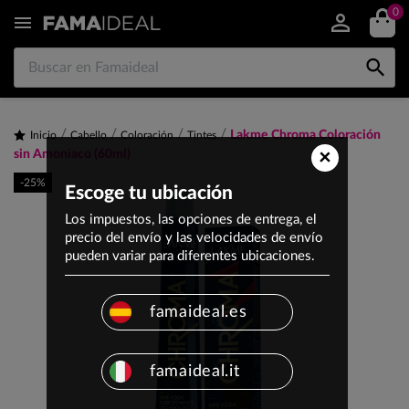
0


Lakme Chroma Coloración
Inicio
Cabello
Coloración
Tintes
×
sin Amoniaco (60ml)
-25%
Escoge tu ubicación
Los impuestos, las opciones de entrega, el
precio del envío y las velocidades de envío
pueden variar para diferentes ubicaciones.
famaideal.es
famaideal.it