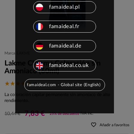
famaideal.pl
famaideal.fr
famaideal.de
Marca: LAKME
Lakme Chroma Coloración sin
famaideal.co.uk
Amoniaco (60ml)
(4)
famaideal.com - Global site (English)
La coloración capilar permanente sin amoníaco de alto
rendimiento.
7,83 €
10,44 €
IVA inc.
25% de descuento
favorite_border
Añadir a favoritos