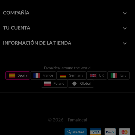

COMPAÑÍA

TU CUENTA
keyboard_arrow_down
INFORMACIÓN DE LA TIENDA
Famaideal around the world:
Spain
France
Germany
UK
Italy
Poland
Global
© 2026 - Famaideal