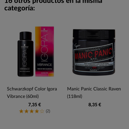
16 otros productos en la misma
categoría:
Schwarzkopf Color Igora
Manic Panic Classic Raven
Vibrance (60ml)
(118ml)
7,35 €
8,35 €
(2)