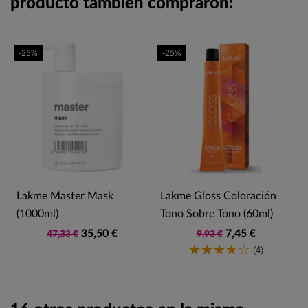
producto también compraron:
-25%
-25%
Lakme Master Mask
Lakme Gloss Coloración
(1000ml)
Tono Sobre Tono (60ml)
35,50 €
7,45 €
47,33 €
9,93 €
(4)