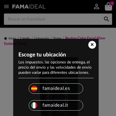
0


Revlon Color Excel Glow
Inicio
Cabello
Coloración
Tintes
×
System (70ml)
Escoge tu ubicación
Los impuestos, las opciones de entrega, el
precio del envío y las velocidades de envío
pueden variar para diferentes ubicaciones.
famaideal.es
famaideal.it