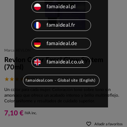
famaideal.pl
famaideal.fr
famaideal.de
Marca: REVLON
Revlon Color Excel Glow System
famaideal.co.uk
(70ml)
(16)
famaideal.com - Global site (English)
Un color para cada mujer. Coloración tono sobre tono sin
amoniaco que ofrece un acabado intenso y brillo multirreflejo.
Color uniforme y resultados de cuidado superior.
7,10 €
IVA inc.
favorite_border
Añadir a favoritos