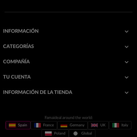

INFORMACIÓN

CATEGORÍAS

COMPAÑÍA

TU CUENTA
keyboard_arrow_down
INFORMACIÓN DE LA TIENDA
Famaideal around the world:
Spain
France
Germany
UK
Italy
Poland
Global