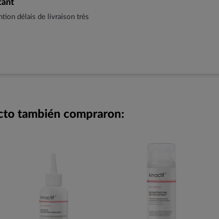
tant
tion délais de livraison très
ucto también compraron: