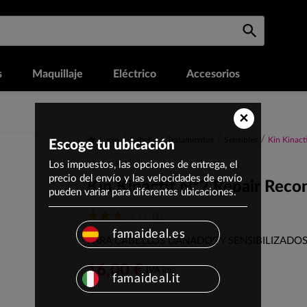
s
Maquillaje
Eléctrico
Accesorios
×
Inicio
Cabello
Tratamientos
Sensibles
Kin Kinact
Escoge tu ubicación
Los impuestos, las opciones de entrega, el
Marca: KIN
precio del envío y las velocidades de envío
Kin Kinactif Nº2 Repair Reco
pueden variar para diferentes ubicaciones.
(1)
famaideal.es
PARA CABELLOS DAÑADOS Y SENSIBILIZADOS
16,00 €
IVA inc.
famaideal.it