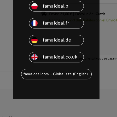
famaideal.pl
Envío:
21,60 €
| Devolución:
Gratis
Recíbelo en 2-3 días hábiles con el Envío
famaideal.fr
famaideal.de
famaideal.co.uk
Los plazos de entrega indicados son orientativos y se basan e
famaideal.com - Global site (English)