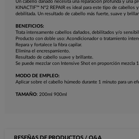
Un cabello dañado necesita una reparación profunda y una pr
KINACTIF™ N°2 REPAIR es ideal para este tipo de cabellos ya q
debilitada. Un resultado de cabello más fuerte, suave y brilla
BENEFICIOS:
Trata intensamente cabellos dañados, debilitados y/o sensibi
Producto con doble uso: Acondicionador o tratamiento inten
Repara y fortalece la fibra capilar.
Elimina el encrespamiento.
Resultado de cabello suave y brillante.
Se puede mezclar con Intensive Shot en proporción mezcla 1
MODO DE EMPLEO:
Aplicar sobre el cabello húmedo durante 1 minuto para un ef
TAMAÑO
: 200ml 900ml
RESEÑAS DE PRODUCTOS / Q&A