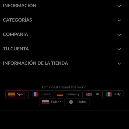

INFORMACIÓN

CATEGORÍAS

COMPAÑÍA

TU CUENTA
keyboard_arrow_down
INFORMACIÓN DE LA TIENDA
Famaideal around the world:
Spain
France
Germany
UK
Italy
Poland
Global