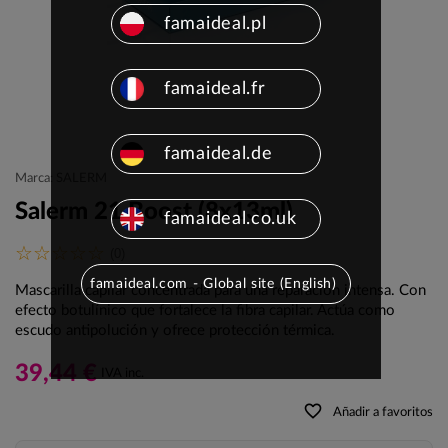
famaideal.pl
famaideal.fr
famaideal.de
Marca: SALERM
Salerm 21 Boost (8x13ml)
famaideal.co.uk
(0)
famaideal.com - Global site (English)
Mascarilla capilar concentrada para una reparación intensa. Con
efecto botulínico que fortalece la fibra capilar. Actúa como
escudo antipolución y ofrece protección térmica.
39,44 €
IVA inc.
favorite_border
Añadir a favoritos