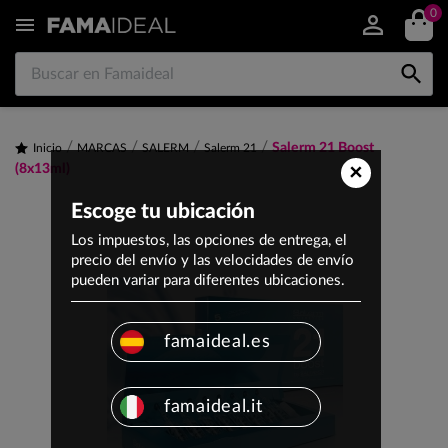
0


Salerm 21 Boost
Inicio
MARCAS
SALERM
Salerm 21
×
(8x13ml)
Escoge tu ubicación
Los impuestos, las opciones de entrega, el
precio del envío y las velocidades de envío
pueden variar para diferentes ubicaciones.
famaideal.es
famaideal.it