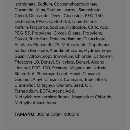
Isethionate, Sodium, Cocoamphopropionate,
Cocamide, Mipa, Sodium Lauroyl, Sarcosinate,
Glycol, Distearate, Decyl, Glucoside, PEG-150,
Distearate, PPG-5-Ceteth-20, Dimethicone,
Parfum/Fragrance, Sodium, Hydroxide, Citric, Acid,
PEG-55, Propylene, Glycol, Oleate, Propylene,
Glycol, Trisodium, Ethylenediamine, Disuccinate,
Acrylates/Beheneth-25, Methacrylate, Copolymer,
Sodium Benzoate, Amodimethicone, Hydroxypropyl,
Guar, Hydroxypropyltrimonium, Chloride, Carbomer,
Trideceth-10, Benzyl, Salicylate, Benzyl, Alcohol,
Linalool, PEG-100, Stearate, Magnesium, Nitrate,
Steareth-6, Phenoxyethanol, Hexyl, Cinnamal,
Geraniol, Amyl, Cinnamal, Coumarin, Trideceth-3,
Citronellol, Orbignya, Oleifera, Seed, Oil,
Tetrasodium, EDTA, Acetic Acid,
Methylchloroisothiazolinone, Magnesium Chloride,
Methylisothiazolinone.
TAMAÑO
: 300ml 500ml 1000ml