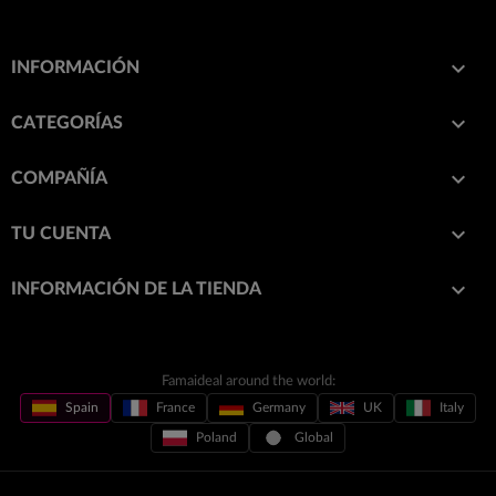

INFORMACIÓN

CATEGORÍAS

COMPAÑÍA

TU CUENTA
keyboard_arrow_down
INFORMACIÓN DE LA TIENDA
Famaideal around the world:
Spain
France
Germany
UK
Italy
Poland
Global