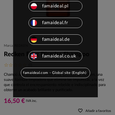
famaideal.pl
famaideal.fr
famaideal.de
Marca: REDKEN
Redken Frizz Dismiss Shampoo
famaideal.co.uk
(0)
famaideal.com - Global site (English)
Champú anti-encrespamiento Frizz Dismiss de Redken, una
suave fórmula limpiadora que elimina las impurezas, a la vez
que controla el encrespamiento rebelde e indisciplinado para
obtener un acabado brillante y purificado.
16,50 €
IVA inc.
favorite_border
Añadir a favoritos