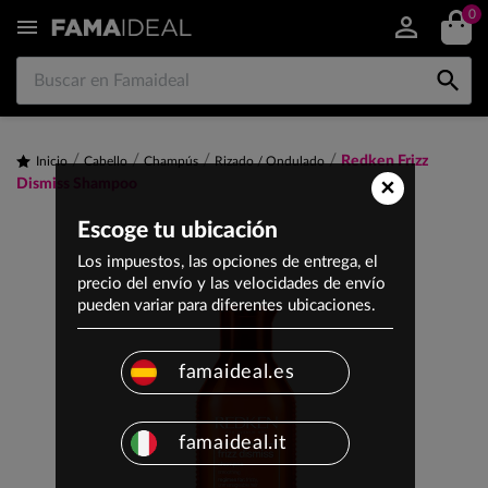
0


Redken Frizz
Inicio
Cabello
Champús
Rizado / Ondulado
×
Dismiss Shampoo
Escoge tu ubicación
Los impuestos, las opciones de entrega, el
precio del envío y las velocidades de envío
pueden variar para diferentes ubicaciones.
famaideal.es
famaideal.it