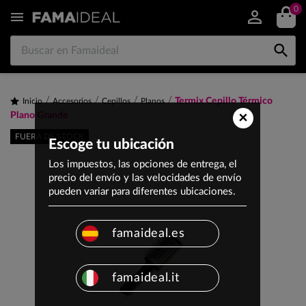
0


Termix Cepillo Térmico
Inicio
Accesorios
Cepillos
Planos
×
Plano Grande
FUERA DE STOCK
Escoge tu ubicación
Los impuestos, las opciones de entrega, el
precio del envío y las velocidades de envío
pueden variar para diferentes ubicaciones.
famaideal.es
famaideal.it