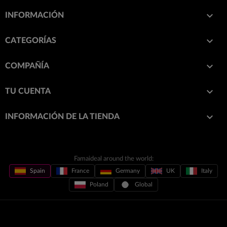

INFORMACIÓN

CATEGORÍAS

COMPAÑÍA

TU CUENTA
keyboard_arrow_down
INFORMACIÓN DE LA TIENDA
Famaideal around the world:
Spain
France
Germany
UK
Italy
Poland
Global