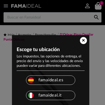
0


D'Orleac Pinza Depilar
Inicio
Accesorios
Pinzas-Horquillas
×
Punta Oblicua
Escoge tu ubicación
Los impuestos, las opciones de entrega, el
precio del envío y las velocidades de envío
pueden variar para diferentes ubicaciones.
famaideal.es
famaideal.it