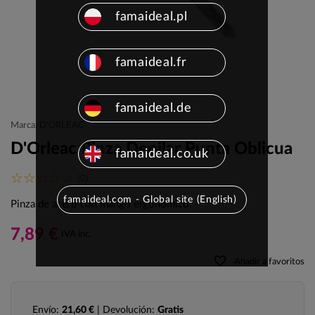
famaideal.pl
famaideal.fr
famaideal.de
Marca: D'ORLEAC
D'Orleac Pinza Depilar Punta Oblicua
famaideal.co.uk
(0)
famaideal.com - Global site (English)
Pinza de acero con mango ergonómico.
7,89 €
IVA inc.
favorite_border
Añadir a favoritos
Envío:
21,60 €
| Devolución:
Gratis