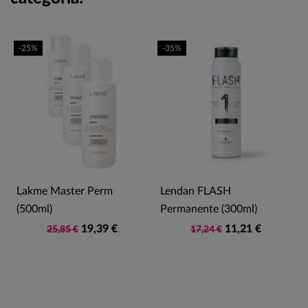
-25%
-35%
t
Lakme Master Perm
Lendan FLASH
(500ml)
Permanente (300ml)
19,39 €
11,21 €
25,85 €
17,24 €