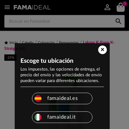
0


Lakme K-Form K-
Inicio
Cabello
Coloración
Permanentes
×
Straight Kit
-25%
Escoge tu ubicación
Los impuestos, las opciones de entrega, el
precio del envío y las velocidades de envío
pueden variar para diferentes ubicaciones.
famaideal.es
famaideal.it