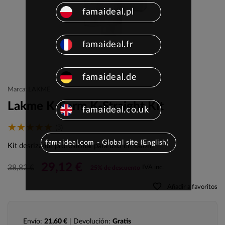
famaideal.pl
famaideal.fr
famaideal.de
Marca: LAKME
Lakme K-Form K-Straight Kit
famaideal.co.uk
(3)
famaideal.com - Global site (English)
Kit desrizante profesional para uso en salón.
29,12 €
38,82 €
IVA inc.
25% de descuento
favorite_border
Añadir a favoritos
Envío:
21,60 €
| Devolución:
Gratis