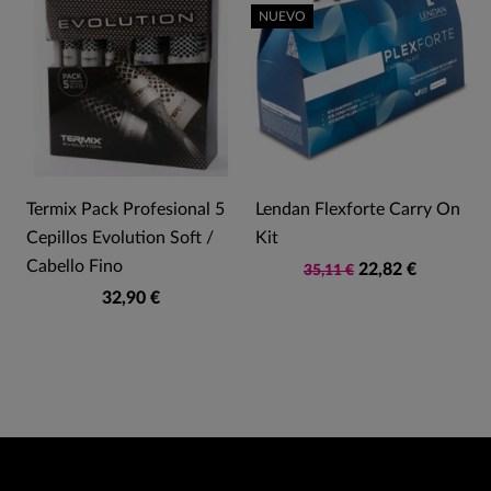
NUEVO
s
Termix Pack Profesional 5
Lendan Flexforte Carry On
Cepillos Evolution Soft /
Kit
Cabello Fino
22,82 €
35,11 €
32,90 €