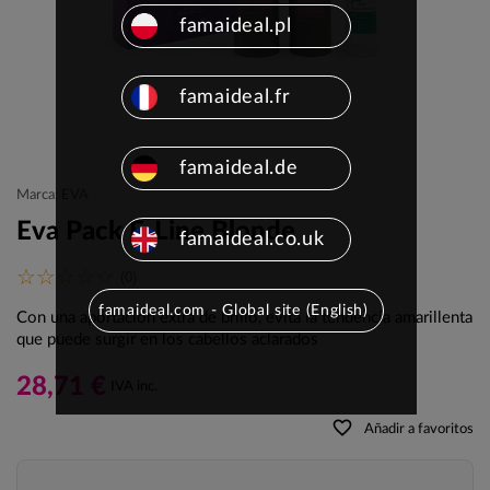
famaideal.pl
famaideal.fr
famaideal.de
Marca: EVA
Eva Pack E-Line Blonde
famaideal.co.uk
(0)
famaideal.com - Global site (English)
Con una aportación extra de brillo, evita la tendencia amarillenta
que puede surgir en los cabellos aclarados
28,71 €
IVA inc.
favorite_border
Añadir a favoritos