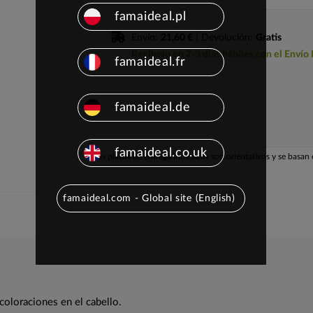
famaideal.pl
Envío:
21,60 €
| Devolución:
Gratis
Recíbelo en 2-3 días hábiles con el Envío
famaideal.fr
famaideal.de
famaideal.co.uk
Los plazos de entrega indicados son orientativos y se basan e
famaideal.com - Global site (English)
coloraciones en el cabello.