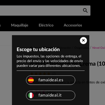
s
Maquillaje
Eléctrico
Accesorios
×
Inicio
Cabello
Coloración
Oxigenadas
Nirvel Ox
Escoge tu ubicación
Los impuestos, las opciones de entrega, el
Marca: NIRVEL
precio del envío y las velocidades de envío
Nirvel Oxidante en Crema (1
pueden variar para diferentes ubicaciones.
(2)
famaideal.es
Oxidante en crema para la mezcla en tintes de ox
3,34 €
IVA inc.
famaideal.it