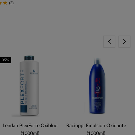
(2)
-35%
Lendan PlexForte Oxiblue
Racioppi Emulsion Oxidante
(1000ml)
(1000ml)
R