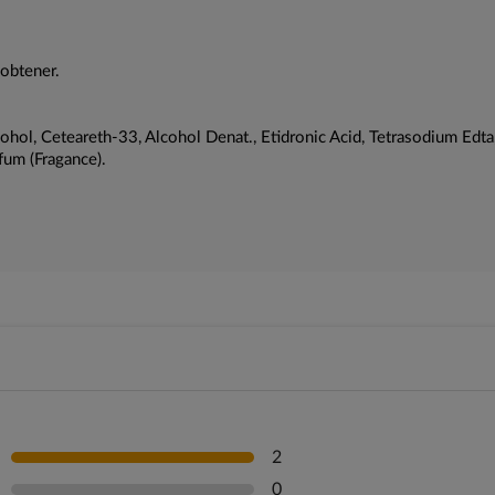
 obtener.
cohol, Ceteareth-33, Alcohol Denat., Etidronic Acid, Tetrasodium Ed
fum (Fragance).
2
0