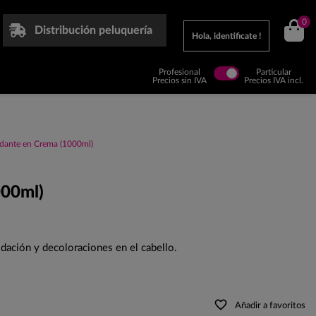
0
Distribución peluquería
Hola, identificate !
Profesional
Particular
Precios sin IVA
Precios IVA incl.
idante en Crema (1000ml)
000ml)
idación y decoloraciones en el cabello.
favorite_border
Añadir a favoritos