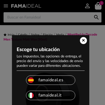
0


Montibel·lo Decode
Inicio
Cabello
Styling
Fijación
Media
×
Men Texture Matt Wax (90ml)
Escoge tu ubicación
Los impuestos, las opciones de entrega, el
precio del envío y las velocidades de envío
pueden variar para diferentes ubicaciones.
famaideal.es
famaideal.it