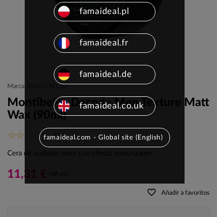
famaideal.pl
famaideal.fr
famaideal.de
Marca: MONTIBELLO
Montibel·lo Decode Men Texture Matt
famaideal.co.uk
Wax (90ml)
(0)
famaideal.com - Global site (English)
Cera de acabado mate con efecto texturizante.
11,31 €
IVA inc.
favorite_border
Añadir a favoritos