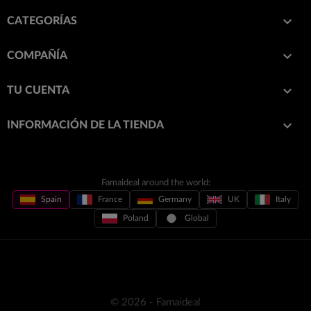

CATEGORÍAS

COMPAÑÍA

TU CUENTA
keyboard_arrow_down
INFORMACIÓN DE LA TIENDA
Famaideal around the world:
Spain
France
Germany
UK
Italy
Poland
Global
© 2026 - Famaideal