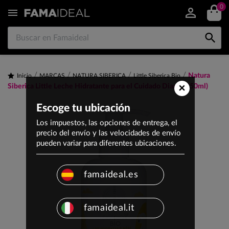
0


Natura
Inicio
MARCAS
NATURA SIBERICA
Little Siberica Bio
×
Siberica Little Leche Hidratante para el Cuidado Diario (250ml)
Escoge tu ubicación
Los impuestos, las opciones de entrega, el
precio del envío y las velocidades de envío
pueden variar para diferentes ubicaciones.
famaideal.es
famaideal.it